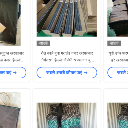
वीडियो
वीडियो
 अनुकूल खरपतवार
रोल काले बुना ग्राउंड कवर खरपतवार
यूवी उच्च पार
उंड कवर झिल्ली
नियंत्रण झिल्ली विरोधी खरपतवार बुना
हरे खरपतवा
े 3ftx50FT
कपड़े फैक्टरी आपूर्ति 80GSM 90GSM
मत पाएं
सबसे अच्छी कीमत पाएं
सबसे 
100GSM