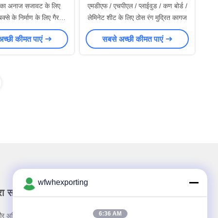
ड़ का अनाज सजावट के लिए
एमडीएफ / एचपीएल / प्लाईवुड / कण बोर्ड /
क्से के निर्माण के लिए गैर
लेमिनेट शीट के लिए ठोस रंग मुद्रित कागज
ला कागज किनारे स्ट्रिप्स
अच्छी कीमत पाएं
सबसे अच्छी कीमत पाएं
wfwhexporting
रा समाचार पत्र
6:36 AM
र अधिक के लिए हमारे न्यूज़लेटर की सदस्यता लें।