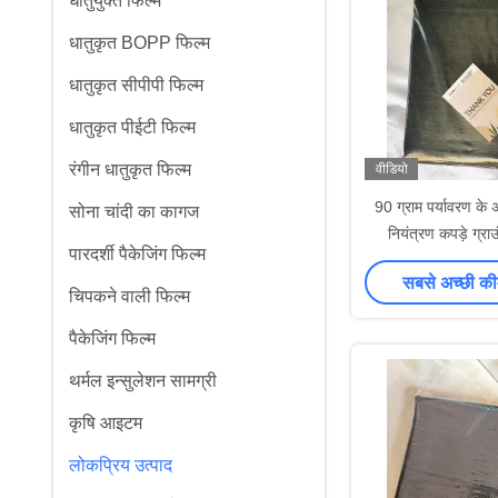
धातुयुक्त फिल्म
धातुकृत BOPP फिल्म
धातुकृत सीपीपी फिल्म
धातुकृत पीईटी फिल्म
रंगीन धातुकृत फिल्म
वीडियो
90 ग्राम पर्यावरण के
सोना चांदी का कागज
नियंत्रण कपड़े ग्रा
पारदर्शी पैकेजिंग फिल्म
लैंडस्केप कपड़
सबसे अच्छी की
चिपकने वाली फिल्म
पैकेजिंग फिल्म
थर्मल इन्सुलेशन सामग्री
कृषि आइटम
लोकप्रिय उत्पाद