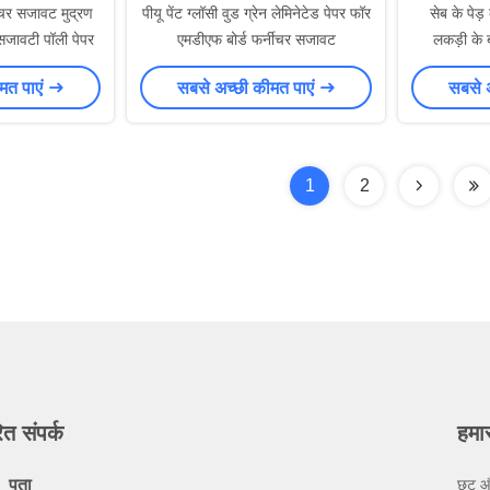
चर सजावट मुद्रण
पीयू पेंट ग्लॉसी वुड ग्रेन लेमिनेटेड पेपर फॉर
सेब के पे
 सजावटी पॉली पेपर
एमडीएफ बोर्ड फर्नीचर सजावट
लकड़ी के ब
चिपकने वा
मत पाएं
सबसे अच्छी कीमत पाएं
सबसे 
1
2
ित संपर्क
हमा
पता
छूट औ