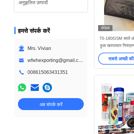
अनुकूलित उत्पादों
वीडियो
हमसे संपर्क करें
70-180GSM काले और ह
हुआ खरपतवार नियंत्र
Mrs. Vivian
के लिए, कपड़े ख
सबसे अच्छी की
wfwhexporting@gmail.com
008615063431351
अब संपर्क करें