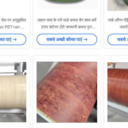
िए रोल पर अनुकूलित
उद्यान घास के पत्ते यार्ड कचरा बैग साफ करें
पार्क आँगन पी
mic PET+al+pe
टारप कंटेनर टोटे बागवानी कचरा पुनः
जलरोधी
प्रयोज्य भारी शुल्क कैनवास कपड़े संग्रह
मत पाएं
सबसे अच्छी कीमत पाएं
सबसे 
बैग