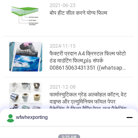
2021-06-23
बोप हीट सील करने योग्य फिल्म
2024-11-15
फैक्टरी प्रदान A4 क्रिस्टल फिल्म फोटो
ठंड माउंटिंग फिल्म,pls संपर्क
008615063431351 ((whatsapp)
उच्च प्रकाश पारगम्यता कार्ड सुरक्षा फिल्म
एक्रिलिक फिल्म मोटी पालतू ठंड माउंटिंग
2021-12-08
क्रिस्टल फिल्म
फार्मास्युटिकल ग्रेड अल्कोहल कॉटन, वेट
वाइप्स और एल्युमिनियम फॉयल पेपर
पैकेजिंग, पे फिल्म रैपिंग पेपर, फूड पैकेजिंग
wfwhexporting
शीर्ष
5:25 AM