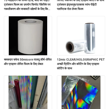
मांगें
15 माइक्रोन की लेजर-एटेड, चांदी की पीईटी
सिगरेट पैकेजिंग के लिए प्राइमर कोटिंग के साथ
ट्रांसफर फिल्म का उपयोग सिगरेट पैकेजिंग पर
ट्रांसफर इंद्रधनुष/प्रकाश स्तंभ पीईटी
नकलीकरण और सजावटी उद्देश्यों के लिए किया
प्लास्टिक रोल लेजर फिल्म
जाता है।
साइटमैप
गोपनीयता
नीति
चमकदार सफेद 50micorn पालतू शीर्ष-लेपित
12mic CLEAR/HOLOGRAPHIC PET
और प्राइमर-लेपित फिल्म के लिए लेबल
अच्छी प्रिंटिंग और कोटिंग के लिए प्राइमर
कोटिंग के साथ